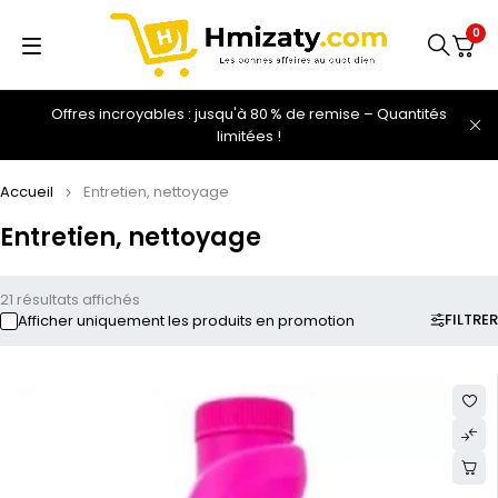
0
Offres incroyables : jusqu'à 80 % de remise – Quantités
limitées !
Accueil
Entretien, nettoyage
Entretien, nettoyage
21 résultats affichés
FILTRER
Afficher uniquement les produits en promotion