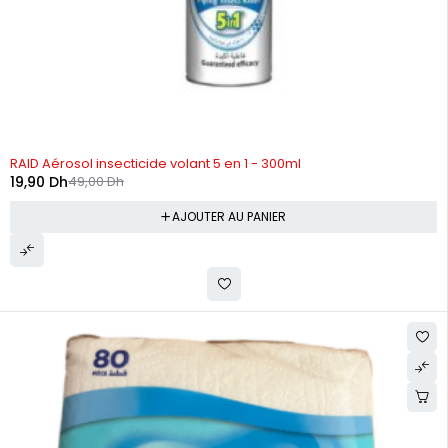
-59%
RAID Aérosol insecticide volant 5 en 1 - 300ml
19,90
Dh
49,00
Dh
AJOUTER AU PANIER