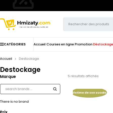
CATÉGORIES
Accueil
Courses en ligne
Promotion
Déstockag
Accueil
Destockage
Destockage
Marque
5 résultats affichés
Victime de son succès
There is no brand
Prix