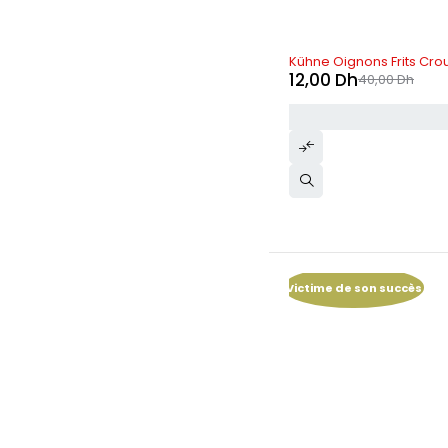
RUPTURE DE STOCK
Kühne Oignons Frits Crou
12,00
Dh
40,00
Dh
Victime de son succès