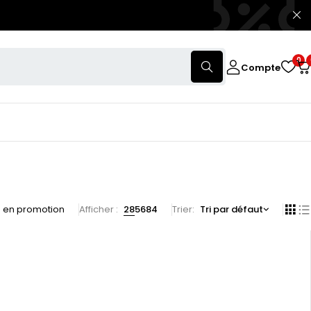
0
Compte
s en promotion
Afficher :
28
56
84
Trier
Tri par défaut