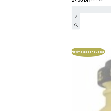
27,00
Dh
60,00
Dh
Victime de son succès