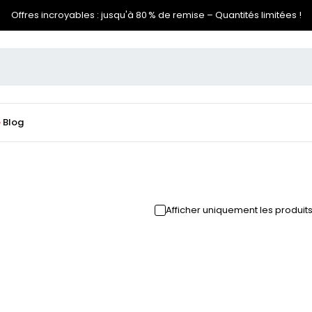
Offres incroyables : jusqu'à 80 % de remise – Quantités limitées !
e
Blog
Afficher uniquement les produit