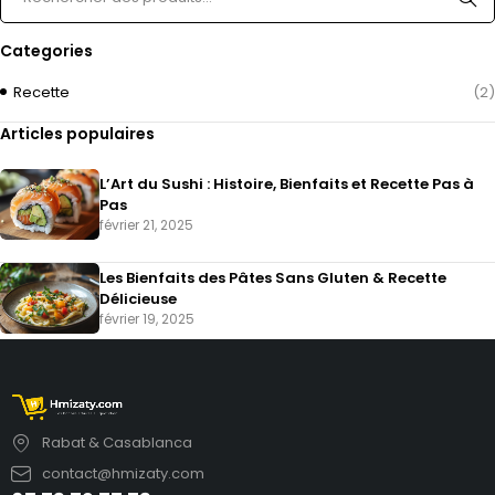
Categories
Recette
(2)
Articles populaires
L’Art du Sushi : Histoire, Bienfaits et Recette Pas à
Pas
février 21, 2025
Les Bienfaits des Pâtes Sans Gluten & Recette
Délicieuse
février 19, 2025
Rabat & Casablanca
contact@hmizaty.com