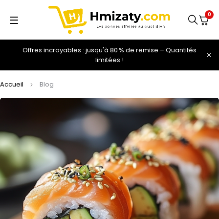
0
Offres incroyables : jusqu'à 80 % de remise – Quantités
limitées !
Accueil
Blog