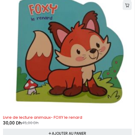
-33%
Livre de lecture animaux- FOXY le renard
30,00
Dh
45,00
Dh
AJOUTER AU PANIER