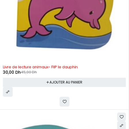
-33%
Livre de lecture animaux- FlIP le dauphin
30,00
Dh
45,00
Dh
AJOUTER AU PANIER