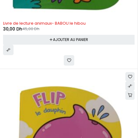
-33%
Livre de lecture animaux- BABOU le hibou
30,00
Dh
45,00
Dh
AJOUTER AU PANIER