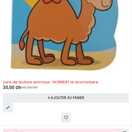
-33%
Livre de lecture animaux- NORBERT le dromadaire
30,00
Dh
45,00
Dh
AJOUTER AU PANIER