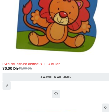
-33%
Livre de lecture animaux- LEO le lion
30,00
Dh
45,00
Dh
AJOUTER AU PANIER