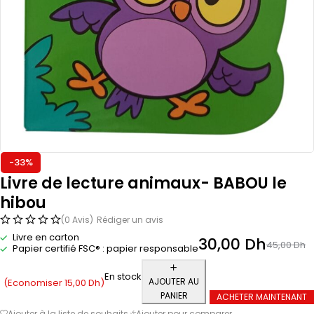
-33%
Livre de lecture animaux- BABOU le
hibou
(0 Avis)
Rédiger un avis
Livre en carton
30,00
Dh
45,00
Dh
Papier certifié FSC® : papier responsable
En stock
AJOUTER AU
(Economiser
15,00
Dh
)
PANIER
ACHETER MAINTENANT