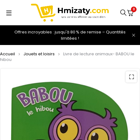
0
Offres incroyables : jusqu'à 80 % de remise – Quantités
limitées !
Accueil
Jouets et loisirs
Livre de lecture animaux- BABOU le
hibou