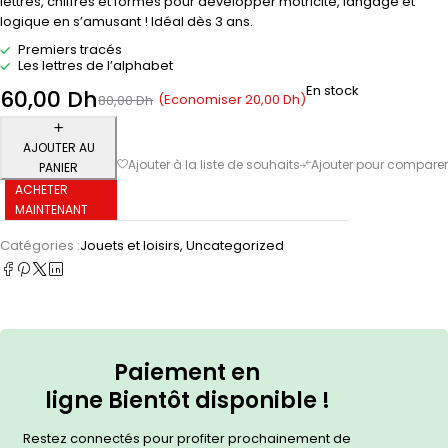
lettres, chiffres et formes pour développer motricité, langage et
logique en s’amusant ! Idéal dès 3 ans.
Premiers tracés
Les lettres de l’alphabet
En stock
60,00
Dh
(Economiser
20,00
Dh
)
80,00
Dh
AJOUTER AU
PANIER
ACHETER
MAINTENANT
Catégories :
Jouets et loisirs
,
Uncategorized
Paiement en
ligne
Bientôt
disponible !
Restez connectés pour profiter prochainement de