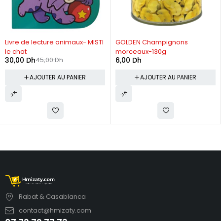
-33%
Livre de lecture animaux- MISTI
GOLDEN Champignons
le chat
morceaux-130g
30,00
Dh
45,00
Dh
6,00
Dh
AJOUTER AU PANIER
AJOUTER AU PANIER
Rabat & Casablanca
contact@hmizaty.com