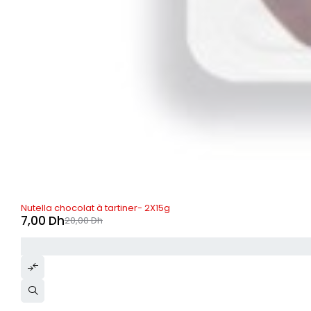
RUPTURE DE STOCK
Nutella chocolat à tartiner- 2X15g
7,00
Dh
20,00
Dh