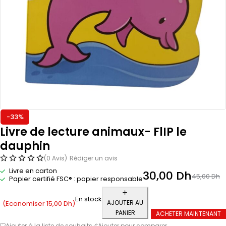
-33%
Livre de lecture animaux- FlIP le
dauphin
(0 Avis)
Rédiger un avis
Livre en carton
30,00
Dh
45,00
Dh
Papier certifié FSC® : papier responsable
En stock
AJOUTER AU
(Economiser
15,00
Dh
)
PANIER
ACHETER MAINTENANT