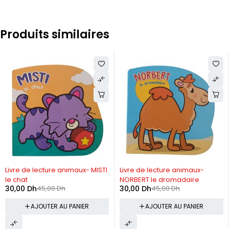
Produits similaires
-33%
-33%
Livre de lecture animaux- MISTI
Livre de lecture animaux-
le chat
NORBERT le dromadaire
30,00
Dh
45,00
Dh
30,00
Dh
45,00
Dh
AJOUTER AU PANIER
AJOUTER AU PANIER