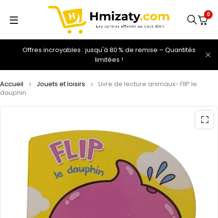
0
Offres incroyables : jusqu'à 80 % de remise – Quantités
limitées !
Accueil
Jouets et loisirs
Livre de lecture animaux- FlIP le
dauphin