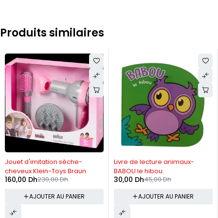
Produits similaires
-30%
-33%
Jouet d'imitation sèche-
Livre de lecture animaux-
cheveux Klein-Toys Braun
BABOU le hibou
160,00
Dh
230,00
Dh
30,00
Dh
45,00
Dh
AJOUTER AU PANIER
AJOUTER AU PANIER