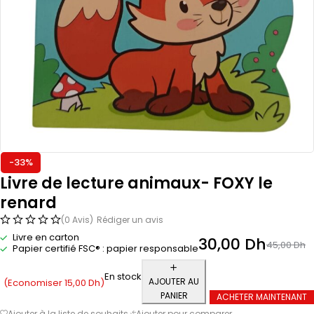
-33%
Livre de lecture animaux- FOXY le
renard
(0 Avis)
Rédiger un avis
Livre en carton
30,00
Dh
45,00
Dh
Papier certifié FSC® : papier responsable
En stock
AJOUTER AU
(Economiser
15,00
Dh
)
PANIER
ACHETER MAINTENANT