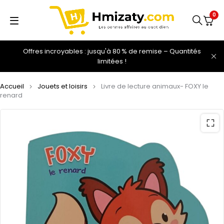
0
Offres incroyables : jusqu'à 80 % de remise – Quantités
limitées !
Accueil
Jouets et loisirs
Livre de lecture animaux- FOXY le
renard