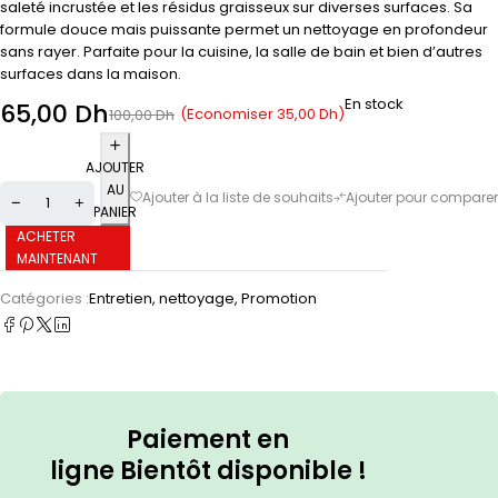
saleté incrustée et les résidus graisseux sur diverses surfaces. Sa
formule douce mais puissante permet un nettoyage en profondeur
sans rayer. Parfaite pour la cuisine, la salle de bain et bien d’autres
surfaces dans la maison.
En stock
65,00
Dh
(Economiser
35,00
Dh
)
100,00
Dh
AJOUTER
AU
PANIER
ACHETER
MAINTENANT
Catégories :
Entretien, nettoyage
,
Promotion
Paiement en
ligne
Bientôt
disponible !