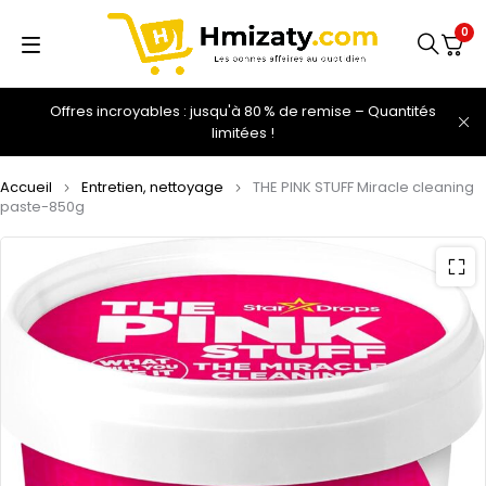
0
Offres incroyables : jusqu'à 80 % de remise – Quantités
limitées !
Accueil
Entretien, nettoyage
THE PINK STUFF Miracle cleaning
paste-850g