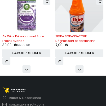
-45%
Air Wick Désodorisant Pure
SIDRA SGRASSATORE
Fresh Lavande
Dégraissant et détachant
30,00
Dh
55,00
Dh
7,00
Dh
750ml
AJOUTER AU PANIER
AJOUTER AU PANIER
Rabat & Casablanca
contact@hmizaty.com