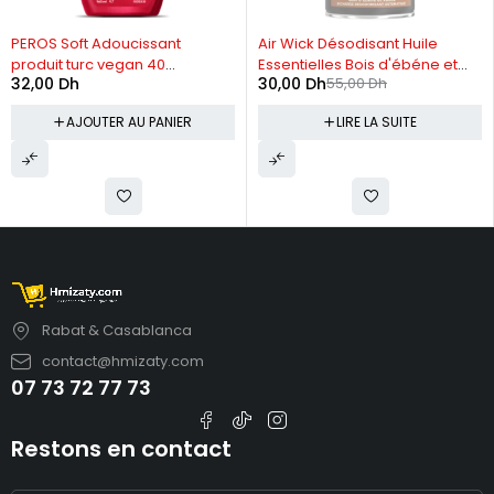
RUPTURE DE STOCK
PEROS Soft Adoucissant
Air Wick Désodisant Huile
produit turc vegan 40
Essentielles Bois d'ébéne et
32,00
Dh
30,00
Dh
55,00
Dh
utilisations-960 ml
Vanille
AJOUTER AU PANIER
LIRE LA SUITE
Rabat & Casablanca
contact@hmizaty.com
07 73 72 77 73
Restons en contact