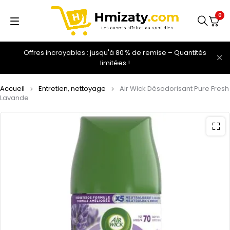
0
Offres incroyables : jusqu'à 80 % de remise – Quantités
limitées !
Accueil
Entretien, nettoyage
Air Wick Désodorisant Pure Fresh
Lavande