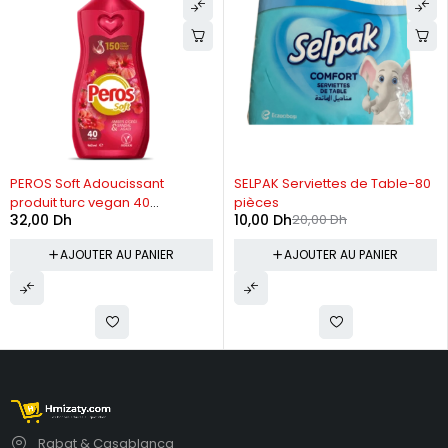
-50%
PEROS Soft Adoucissant
SELPAK Serviettes de Table-80
produit turc vegan 40
pièces
32,00
Dh
10,00
Dh
20,00
Dh
utilisations-960 ml
AJOUTER AU PANIER
AJOUTER AU PANIER
Rabat & Casablanca