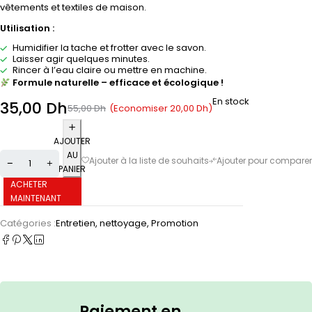
vêtements et textiles de maison.
Utilisation :
Humidifier la tache et frotter avec le savon.
Laisser agir quelques minutes.
Rincer à l’eau claire ou mettre en machine.
Formule naturelle – efficace et écologique !
En stock
35,00
Dh
(Economiser
20,00
Dh
)
55,00
Dh
AJOUTER
AU
PANIER
ACHETER
MAINTENANT
Catégories :
Entretien, nettoyage
,
Promotion
Paiement en