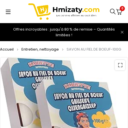
0
Offres incroyables : jusqu'à 80 % de remise – Quantités
limitées !
Accueil
Entretien, nettoyage
SAVON AU FIEL DE BOEUF-100G