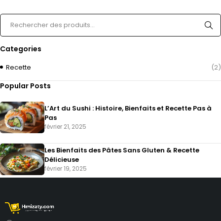
Categories
Recette
(2)
Popular Posts
L’Art du Sushi : Histoire, Bienfaits et Recette Pas à
Pas
février 21, 2025
Les Bienfaits des Pâtes Sans Gluten & Recette
Délicieuse
février 19, 2025