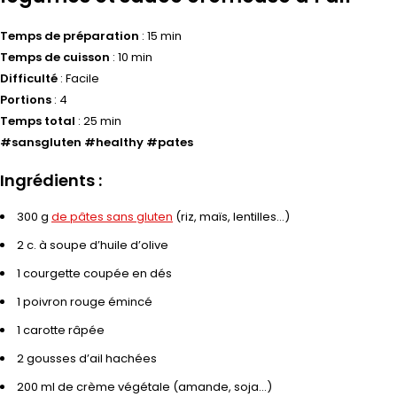
Temps de préparation
: 15 min
Temps de cuisson
: 10 min
Difficulté
: Facile
Portions
: 4
Temps total
: 25 min
#sansgluten #healthy #pates
Ingrédients :
300 g
de pâtes sans gluten
(riz, maïs, lentilles…)
2 c. à soupe d’huile d’olive
1 courgette coupée en dés
1 poivron rouge émincé
1 carotte râpée
2 gousses d’ail hachées
200 ml de crème végétale (amande, soja…)