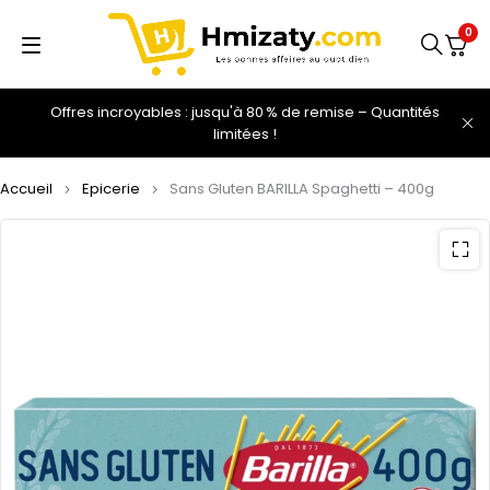
0
Offres incroyables : jusqu'à 80 % de remise – Quantités
limitées !
Accueil
Epicerie
Sans Gluten BARILLA Spaghetti – 400g