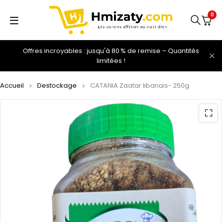
0
Offres incroyables : jusqu'à 80 % de remise – Quantités
limitées !
Accueil
Destockage
CATANIA Zaatar libanais- 250g