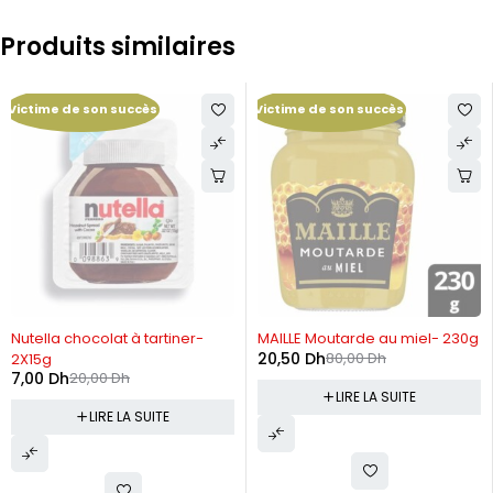
Produits similaires
Victime de son succès
Victime de son succès
RUPTURE DE STOCK
RUPTURE DE STOCK
Nutella chocolat à tartiner-
MAILLE Moutarde au miel- 230g
20,50
Dh
80,00
Dh
2X15g
7,00
Dh
20,00
Dh
LIRE LA SUITE
LIRE LA SUITE