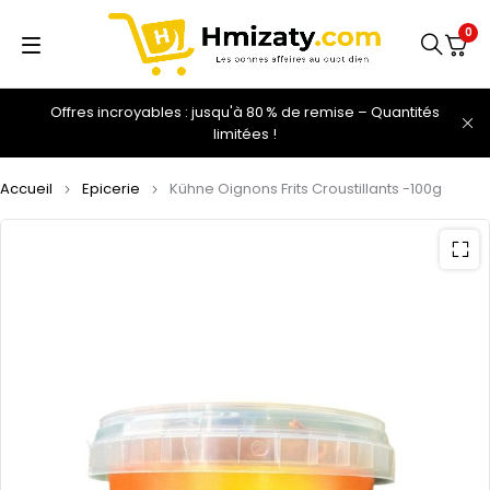
0
Offres incroyables : jusqu'à 80 % de remise – Quantités
limitées !
Accueil
Epicerie
Kühne Oignons Frits Croustillants -100g