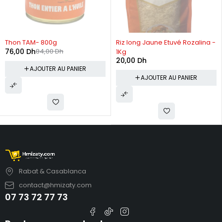
-10%
Thon TAM- 800g
Riz long Jaune Etuvé Rozalina -
76,00
Dh
84,00
Dh
1Kg
20,00
Dh
AJOUTER AU PANIER
AJOUTER AU PANIER
Rabat & Casablanca
contact@hmizaty.com
07 73 72 77 73