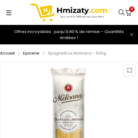
0
Offres incroyables : jusqu'à 80 % de remise – Quantités
limitées !
Accueil
Epicerie
Spaghetti La Molisana – 500g