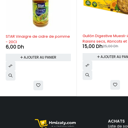
-40%
Gullón Digestive Muesli-
STAR Vinaigre de cidre de pomme
Raisins secs, Abricots e
- 20Cl
15,00
Dh
25,00
Dh
6,00
Dh
AJOUTER AU PAN
AJOUTER AU PANIER
ACHATS
Liste de so