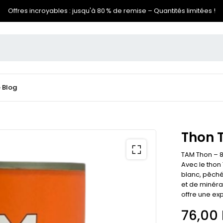
Offres incroyables : jusqu'à 80 % de remise – Quantités limitées !
e
Blog
Thon 
TAM Thon – 
Avec le thon
blanc, pêché
et de minérau
offre une ex
76,00