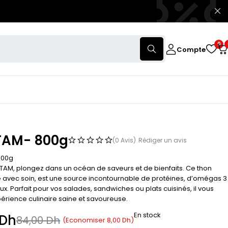
0
Compte
TAM- 800g
(0 Avis)
Rédiger un avis
800g
 TAM, plongez dans un océan de saveurs et de bienfaits. Ce thon
 avec soin, est une source incontournable de protéines, d’omégas 3
x. Parfait pour vos salades, sandwiches ou plats cuisinés, il vous
périence culinaire saine et savoureuse.
En stock
Dh
84,00
Dh
(Economiser
8,00
Dh
)