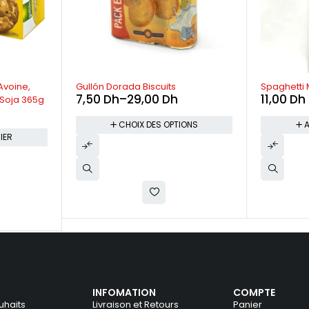
Avoine,
Gullón Dorada Biscuits
Spaghetti
7,50
Dh
–
29,00
Dh
11,00
Dh
t Soja 365g
CHOIX DES OPTIONS
A
IER
INFOMATION
COMPTE
uhaits
Livraison et Retours
Panier