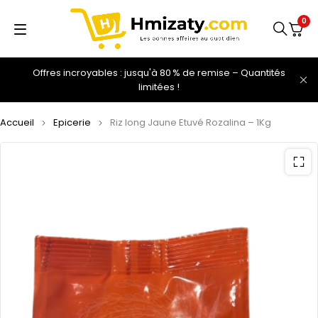
0
Offres incroyables : jusqu'à 80 % de remise – Quantités
limitées !
Accueil
Epicerie
Riz long Jaune Etuvé Rozalina – 1Kg