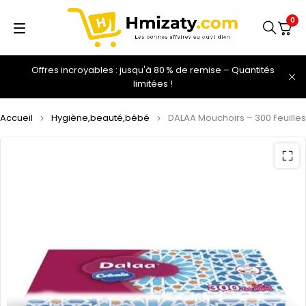
0
Offres incroyables : jusqu'à 80 % de remise – Quantités
limitées !
Accueil
Hygiène,beauté,bébé
DALAA Mouchoirs – 300 Feuilles