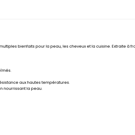
multiples bienfaits pour la peau, les cheveux et la cuisine. Extraite à f
bîmés.
 résistance aux hautes températures.
n nourrissant la peau.