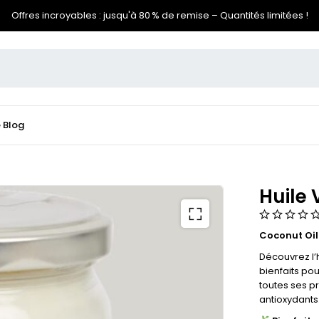
Offres incroyables : jusqu'à 80 % de remise – Quantités limitées !
e
Blog
Huile 
Coconut Oil
Découvrez l’
bienfaits pou
toutes ses pr
antioxydants