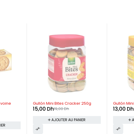
-21%
-32%
Avoine
Gullón Mini Bites Cracker 250g
Gullón Mini
15,00
Dh
13,00
Dh
19,00
Dh
AJOUTER AU PANIER
A
IER