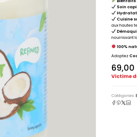
Bienfaits 
Soin capi
Hydratat
Cuisine s
aux hautes t
Démaquil
nourrissant l
100% natu
Adoptez
Coc
69,00
Victime d
Catégories :