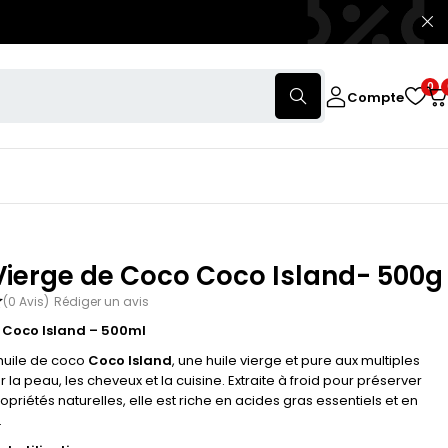
0
Compte
Vierge de Coco Coco Island- 500g
(0 Avis)
Rédiger un avis
 Coco Island – 500ml
huile de coco
Coco Island
, une huile vierge et pure aux multiples
r la peau, les cheveux et la cuisine. Extraite à froid pour préserver
opriétés naturelles, elle est riche en acides gras essentiels et en
.