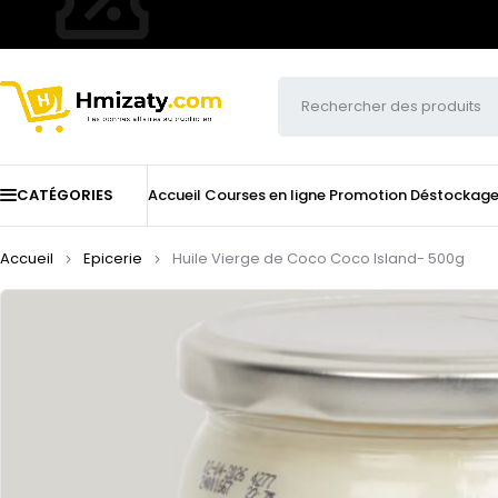
CATÉGORIES
Accueil
Courses en ligne
Promotion
Déstockag
Accueil
Epicerie
Huile Vierge de Coco Coco Island- 500g