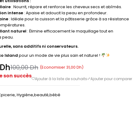
et utilisations :
llaire
: Nourrit, répare et renforce les cheveux secs et abîmés.
ion intense
: Apaise et adoucit la peau en profondeur.
aine
: Idéale pour la cuisson et la pâtisserie grâce à sa résistance
empératures.
lant naturel
: Élimine efficacement le maquillage tout en
a peau.
relle, sans additifs ni conservateurs.
o Island
pour un mode de vie plus sain et naturel !
Dh
100,00
Dh
(Economiser
31,00
Dh
)
e son succès
Epicerie
,
Hygiène,beauté,bébé