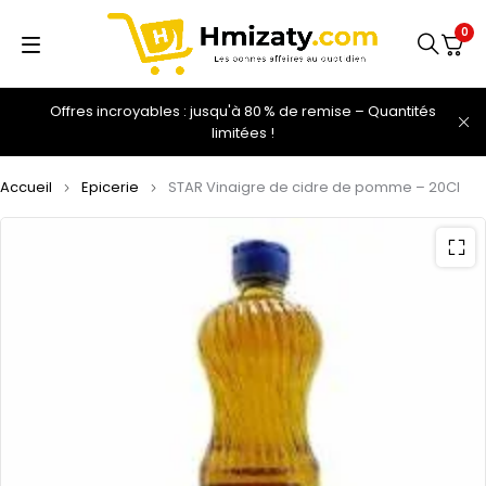
0
Offres incroyables : jusqu'à 80 % de remise – Quantités
limitées !
Accueil
Epicerie
STAR Vinaigre de cidre de pomme – 20Cl