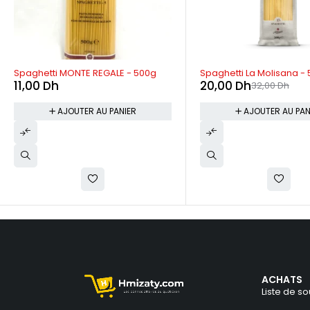
-37%
Spaghetti MONTE REGALE - 500g
Spaghetti La Molisana -
11,00
Dh
20,00
Dh
32,00
Dh
AJOUTER AU PANIER
AJOUTER AU PAN
ACHATS
Liste de so