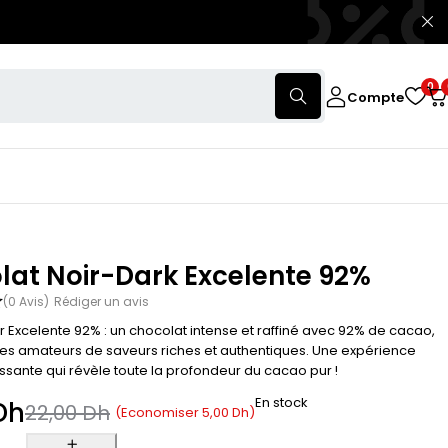
0
Compte
lat Noir-Dark Excelente 92%
(0 Avis)
Rédiger un avis
r Excelente 92% : un chocolat intense et raffiné avec 92% de cacao,
 les amateurs de saveurs riches et authentiques. Une expérience
issante qui révèle toute la profondeur du cacao pur !
En stock
Dh
22,00
Dh
(Economiser
5,00
Dh
)