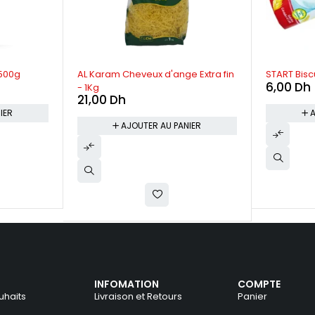
 500g
AL Karam Cheveux d'ange Extra fin
START Biscu
6,00
Dh
- 1Kg
21,00
Dh
IER
A
AJOUTER AU PANIER
INFOMATION
COMPTE
uhaits
Livraison et Retours
Panier