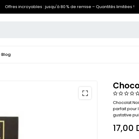
Offres incroyables : jusqu'à 80 % de remise – Quantités limitées !
e
Blog
Choco
Chocolat Noi
parfait pour
gustative pu
17,00