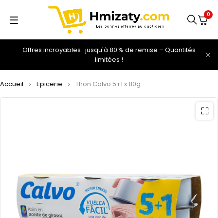
0
Offres incroyables : jusqu'à 80 % de remise – Quantités
limitées !
Accueil
Epicerie
Thon Calvo 5+1 x 80g