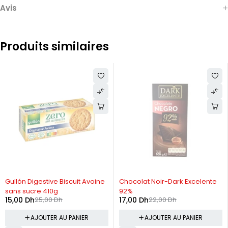
Avis
Produits similaires
-40%
-23%
Gullón Digestive Biscuit Avoine
Chocolat Noir-Dark Excelente
sans sucre 410g
92%
15,00
Dh
25,00
Dh
17,00
Dh
22,00
Dh
AJOUTER AU PANIER
AJOUTER AU PANIER