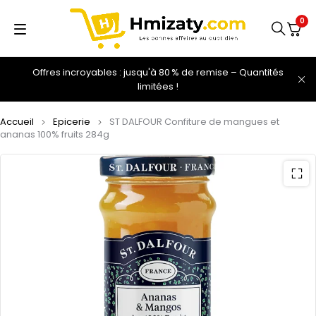
0
Offres incroyables : jusqu'à 80 % de remise – Quantités
limitées !
Accueil
Epicerie
ST DALFOUR Confiture de mangues et
ananas 100% fruits 284g