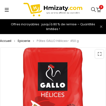
0
Offres incroyables : jusqu'à 80 % de remise – Quantités
limitées !
Accueil
Epicerie
Pâtes GALLO Hélices- 450 g