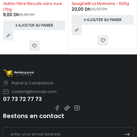
-40%
-37%
Gullón Fibre Biscuits sans sure
Spaghetti La Molisana - 500g
20,00
Dh
32,00
Dh
170g
9,00
Dh
15,00
Dh
AJOUTER AU PANIER
AJOUTER AU PANIER
Rabat & Casablanca
contact@hmizaty.com
07 73 72 77 73
Restons en contact