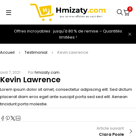
0
Offres incroyables : jusqu'à 80 % de remise – Quantités
limitées !
Accueil
Testimonial
Kevin Lawrence
avril 7, 2021
Par
hmizaty.com
Kevin Lawrence
Lorem ipsum dolor sit amet, consectetur adipiscing elit. Sed dictum
placerat diam eros eget ante suscipit porta sed sed elit. Aenean
tincidunt porta molestie.
Article suivant
Clara Poole