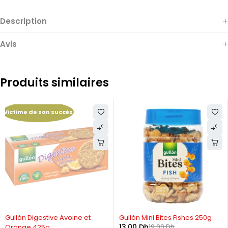
Description
Avis
Produits similaires
Victime de son succès
RUPTURE DE STOCK
-32%
Gullón Digestive Avoine et
Gullón Mini Bites Fishes 250g
13,00
Dh
19,00
Dh
Orange 425g