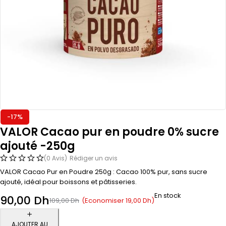
-17%
VALOR Cacao pur en poudre 0% sucre
ajouté -250g
(0 Avis)
Rédiger un avis
VALOR Cacao Pur en Poudre 250g : Cacao 100% pur, sans sucre
ajouté, idéal pour boissons et pâtisseries.
En stock
90,00
Dh
(Economiser
19,00
Dh
)
109,00
Dh
AJOUTER AU