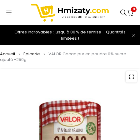
0
Offres incroyables : jusqu'à 80 % de remise – Quantités
limitées !
Accueil
Epicerie
VALOR Cacao pur en poudre 0% sucre
ajouté -250g