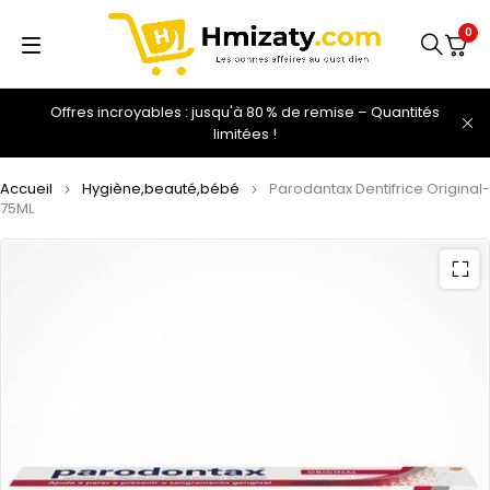
0
Offres incroyables : jusqu'à 80 % de remise – Quantités
limitées !
Accueil
Hygiène,beauté,bébé
Parodantax Dentifrice Original-
75ML