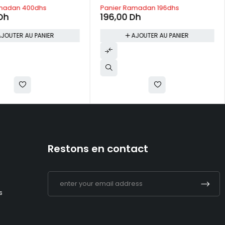
madan 196dhs
Panier Ramadan 300dhs
Dh
300,00
Dh
AJOUTER AU PANIER
AJOUTER AU PANIER
Restons en contact
s