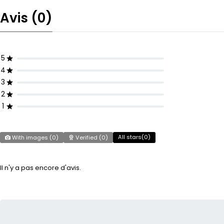
Avis (0)
5
4
3
2
1
All stars(
0
)
With images (
0
)
Verified (
0
)
Il n'y a pas encore d'avis.