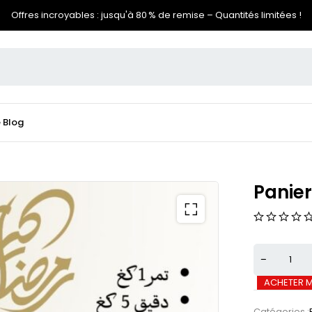
Offres incroyables : jusqu'à 80 % de remise – Quantités limitées !
e
Blog
Panie
ACHETER 
Catégories :