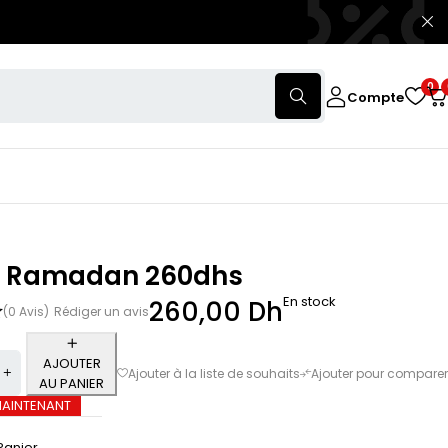
0
Compte
r Ramadan 260dhs
En stock
260,00
Dh
(0 Avis)
Rédiger un avis
AJOUTER
AU PANIER
MAINTENANT
Panier