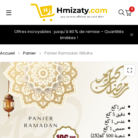
0
Offres incroyables : jusqu'à 80 % de remise – Quantités
limitées !
Accueil
Panier
Panier Ramadan 196dhs