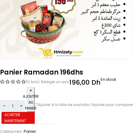
Panier Ramadan 196dhs
En stock
196,00
Dh
(0 Avis)
Rédiger un avis
AJOUTER
AU
PANIER
ACHETER
MAINTENANT
Catégories :
Panier