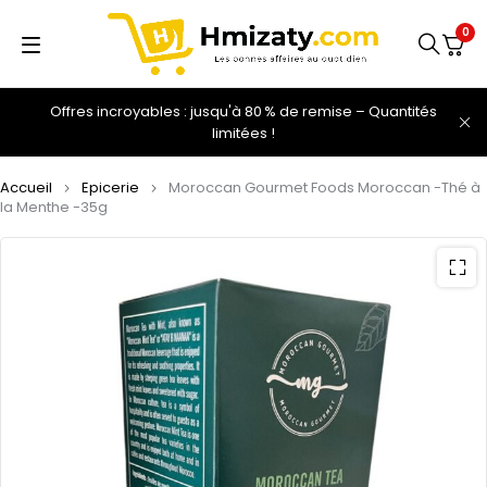
0
Offres incroyables : jusqu'à 80 % de remise – Quantités
limitées !
Accueil
Epicerie
Moroccan Gourmet Foods Moroccan -Thé à
la Menthe -35g