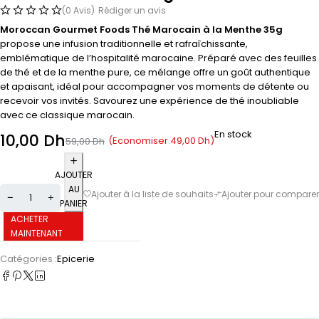
(0 Avis)
Rédiger un avis
Moroccan Gourmet Foods Thé Marocain à la Menthe 35g
propose une infusion traditionnelle et rafraîchissante,
emblématique de l’hospitalité marocaine. Préparé avec des feuilles
de thé et de la menthe pure, ce mélange offre un goût authentique
et apaisant, idéal pour accompagner vos moments de détente ou
recevoir vos invités. Savourez une expérience de thé inoubliable
avec ce classique marocain.
En stock
10,00
Dh
(Economiser
49,00
Dh
)
59,00
Dh
AJOUTER
AU
PANIER
ACHETER
MAINTENANT
Catégories :
Epicerie