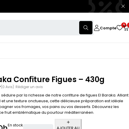
0
Compte
aka Confiture Figues – 430g
(0 Avis)
Rédiger un avis
séduire par la richesse de notre confiture de figues El Baraka. Alliant
l et une texture onctueuse, cette délicieuse préparation est idéale
gner vos fromages, vos pains ou vos desserts. Découvrez les
 ce fruit emblématique du pourtour méditerranéen.
En stock
Dh
AJOUTER AU