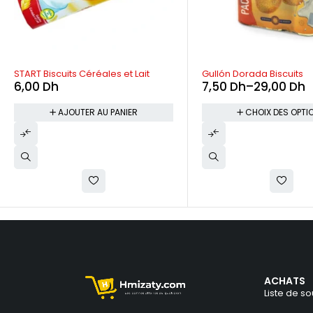
START Biscuits Céréales et Lait
Gullón Dorada Biscuits
6,00
Dh
7,50
Dh
–
29,00
Dh
AJOUTER AU PANIER
CHOIX DES OPTI
ACHATS
Liste de so