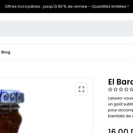
Offres incroyables : jusqu'à 80 % de remise – Quantités limitées !
e
Blog
El Bar
Laissez-vous 
un goût subti
pour accompa
bienfaits de
16,00