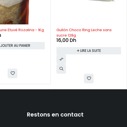
RUPTURE DE STOCK
aune Etuvé Rozalina - 1Kg
Gullón Choco Ring Leche sans
h
sucre 128g
16,00
Dh
JOUTER AU PANIER
LIRE LA SUITE
Restons en contact