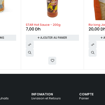
STAR Hot Sauce - 200g
Riz long J
7,00
Dh
20,00
D
ONS
AJOUTER AU PANIER
A
INFOMATION
COMPTE
uhaits
Livraison et Retours
Panier