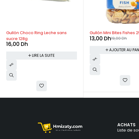
RUPTURE DE STOCK
-32%
Gullón Choco Ring Leche sans
Gullón Mini Bites Fishes 
13,00
Dh
19,00
Dh
sucre 128g
16,00
Dh
AJOUTER AU PAN
LIRE LA SUITE
ACHATS
Liste de so