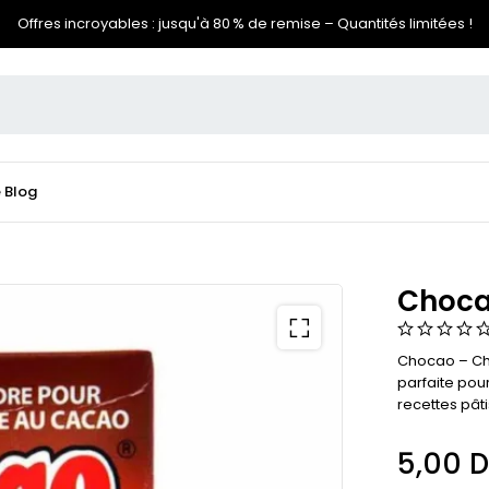
Offres incroyables : jusqu'à 80 % de remise – Quantités limitées !
e
Blog
Choca
Chocao – Cho
parfaite pou
recettes pât
5,00
D