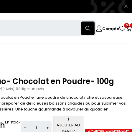
0
Compte
o- Chocolat en Poudre- 100g
(0 Avis)
Rédiger un avis
colat en Poudre : une poudre de chocolat riche et savoureuse,
r préparer de délicieuses boissons chaudes ou pour sublimer vos
issières. Une touche gourmande à savourer au quotidien !
En stock
h
AJOUTER AU
PANIER
ACHETER MAINTENANT