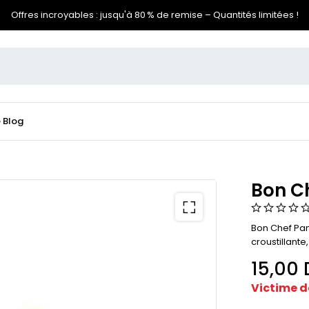
Offres incroyables : jusqu'à 80 % de remise – Quantités limitées !
e
Blog
Bon C
Bon Chef Pan
croustillant
15,00
Victime d