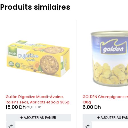
Produits similaires
-40%
Gullón Digestive Muesli-Avoine,
GOLDEN Champignons 
Raisins secs, Abricots et Soja 365g
130g
15,00
Dh
6,00
Dh
25,00
Dh
AJOUTER AU PANIER
AJOUTER AU PAN