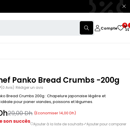
0
Compte
hef Panko Bread Crumbs -200g
(0 Avis)
Rédiger un avis
ko Bread Crumbs 200g : Chapelure japonaise légère et
e, idéale pour paner viandes, poissons et légumes.
Dh
29,00
Dh
(Economiser
14,00
Dh
)
e son succès