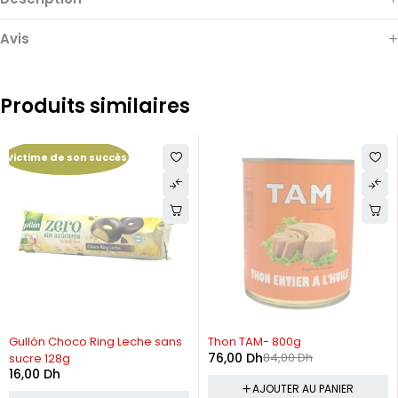
Avis
Produits similaires
Victime de son succès
RUPTURE DE STOCK
-10%
Gullón Choco Ring Leche sans
Thon TAM- 800g
76,00
Dh
84,00
Dh
sucre 128g
16,00
Dh
AJOUTER AU PANIER