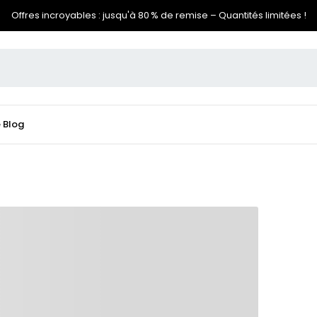
Offres incroyables : jusqu'à 80 % de remise – Quantités limitées !
e
Blog