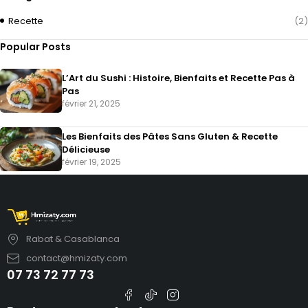
Recette
(2)
Popular Posts
L’Art du Sushi : Histoire, Bienfaits et Recette Pas à
Pas
février 21, 2025
Les Bienfaits des Pâtes Sans Gluten & Recette
Délicieuse
février 19, 2025
Rabat & Casablanca
contact@hmizaty.com
07 73 72 77 73