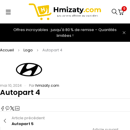
0
Offres incroyables : jusqu'à 80 % de remise – Quantités
limitées !
Accueil
Logo
Autopart 4
mai 10, 2024
Par
hmizaty.com
Autopart 4
Article précédent
Autopart 5
Article suivant