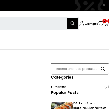
0
Compte
Categories
Recette
(2)
Popular Posts
L’Art du Sushi :
Histoire, Bienfaits et