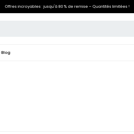
Offres incroyables : jusqu'à 80 % de remise – Quantités limitées !
e
Blog