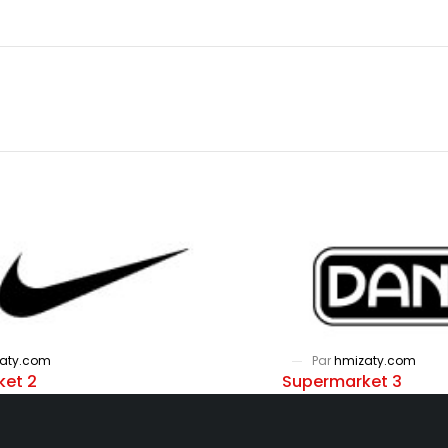
aty.com
Par
hmizaty.com
ket 2
Supermarket 3