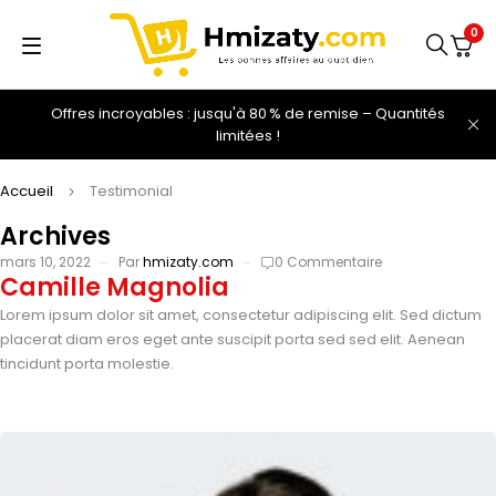
0
Offres incroyables : jusqu'à 80 % de remise – Quantités
limitées !
Accueil
Testimonial
Archives
mars 10, 2022
Par
hmizaty.com
0 Commentaire
Camille Magnolia
Lorem ipsum dolor sit amet, consectetur adipiscing elit. Sed dictum
placerat diam eros eget ante suscipit porta sed sed elit. Aenean
tincidunt porta molestie.