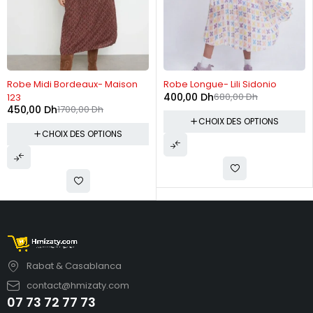
-74%
-41%
Robe Midi Bordeaux- Maison
Robe Longue- Lili Sidonio
400,00
Dh
680,00
Dh
123
450,00
Dh
1700,00
Dh
CHOIX DES OPTIONS
CHOIX DES OPTIONS
Rabat & Casablanca
contact@hmizaty.com
07 73 72 77 73