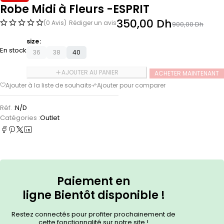
Robe Midi à Fleurs -ESPRIT
350,00
Dh
(0 Avis)
Rédiger un avis
900,00
Dh
size
En stock
36
38
40
AJOUTER AU PANIER
ACHETER MAINTENANT
Réf. :
N/D
Catégories :
Outlet
Paiement en
ligne
Bientôt
disponible !
Restez connectés pour profiter prochainement de
cette fonctionnalité sur notre site !