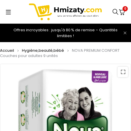
0
Offres incroyables : jusqu'à 80 % de remise – Quantités
limitées !
Accueil
Hygiène,beauté,bébé
NOVA PREMIUM CONFORT
Couches pour adultes 9 unités