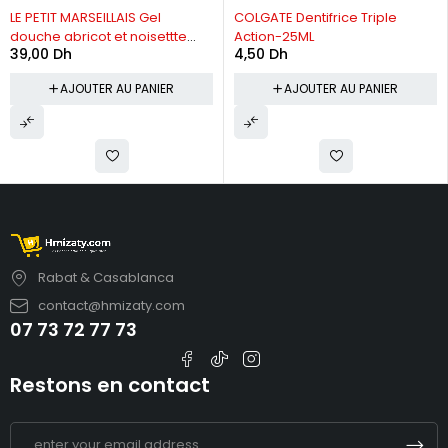
LE PETIT MARSEILLAIS Gel
COLGATE Dentifrice Triple
douche abricot et noisettte
Action-25ML
39,00
Dh
4,50
Dh
650ml
AJOUTER AU PANIER
AJOUTER AU PANIER
Rabat & Casablanca
contact@hmizaty.com
07 73 72 77 73
Restons en contact