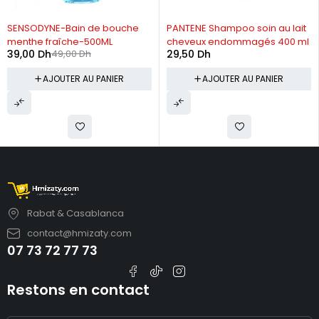
-20%
SENSODYNE-Bain de bouche
PANTENE Shampoo soin au lait
menthe fraîche-500ML
cheveux endommagés 400 ml
39,00
Dh
49,00
Dh
29,50
Dh
AJOUTER AU PANIER
AJOUTER AU PANIER
Rabat & Casablanca
contact@hmizaty.com
07 73 72 77 73
Restons en contact