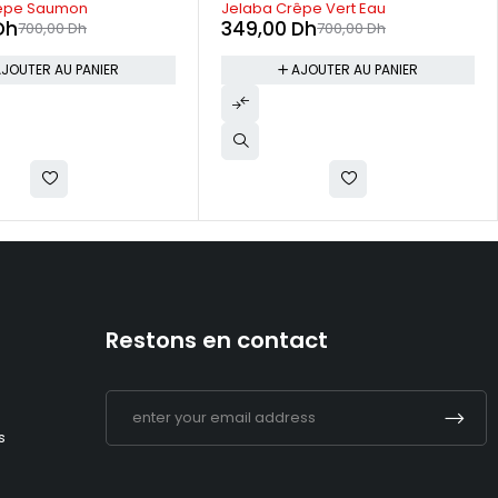
êpe Vert Eau
Jelaba Crêpe Bleu
Dh
349,00
Dh
700,00
Dh
700,00
Dh
JOUTER AU PANIER
LIRE LA SUITE
Restons en contact
s