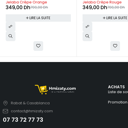
Jelaba Crêpe Rouge
Caftan perlé et brodé 
349,00
Dh
700,00
Dh
Qualité Premium
549,00
Dh
700,00
Dh
LIRE LA SUITE
LIRE LA SUITE
ACHATS
Liste de so
Promotion
Rabat & Casablanca
contact@hmizaty.com
07 73 72 77 73