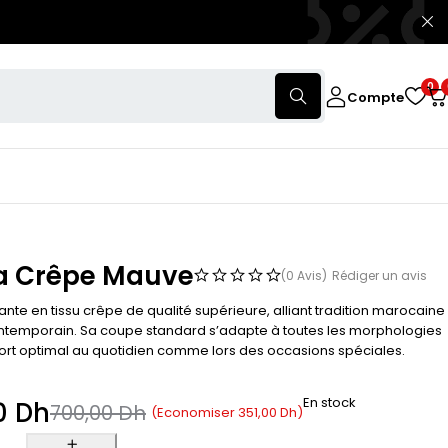
0
Compte
a Crêpe Mauve
(0 Avis)
Rédiger un avis
nte en tissu crêpe de qualité supérieure, alliant tradition marocaine
ntemporain. Sa coupe standard s’adapte à toutes les morphologies
ort optimal au quotidien comme lors des occasions spéciales.
En stock
0
Dh
700,00
Dh
(Economiser
351,00
Dh
)