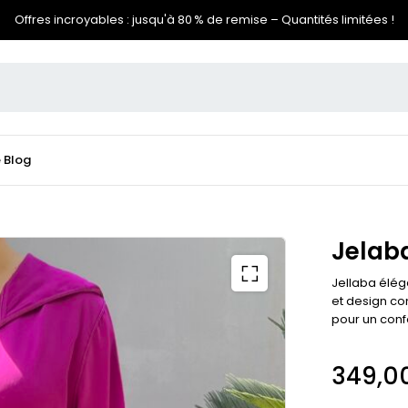
Offres incroyables : jusqu'à 80 % de remise – Quantités limitées !
e
Blog
Jelab
Jellaba éléga
et design co
pour un conf
349,0