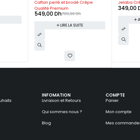
Crêpe
Jelaba Crêpe Saumon
Jelaba Cr
349,00
Dh
349,00
700,00
Dh
AJOUTER AU PANIER
A
INFOMATION
COMPTE
uhaits
Livraison et Retours
Panier
Qui sommes nous ?
Mon compte
Blog
Mes commande