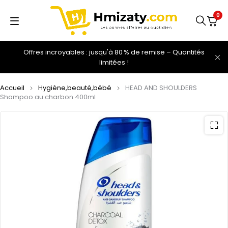
0
Offres incroyables : jusqu'à 80 % de remise – Quantités
limitées !
Accueil
Hygiène,beauté,bébé
HEAD AND SHOULDERS
Shampoo au charbon 400ml