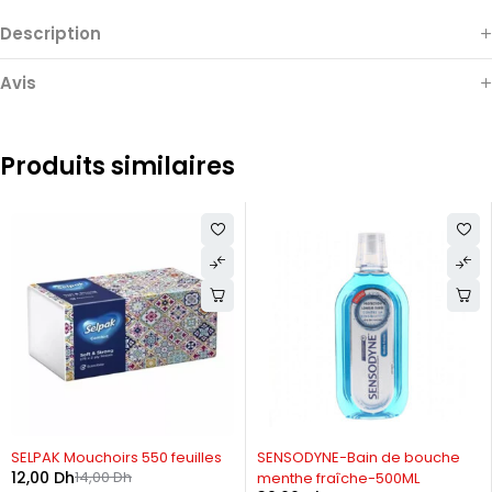
Description
Avis
Produits similaires
-14%
-20%
SELPAK Mouchoirs 550 feuilles
SENSODYNE-Bain de bouche
12,00
Dh
14,00
Dh
menthe fraîche-500ML