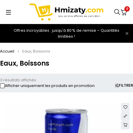
0
Offres incroyables : jusqu'à 80 % de remise – Quantités
limitées !
Accueil
Eaux, Boissons
Eaux, Boissons
3 résultats affichés
FILTRER
Afficher uniquement les produits en promotion