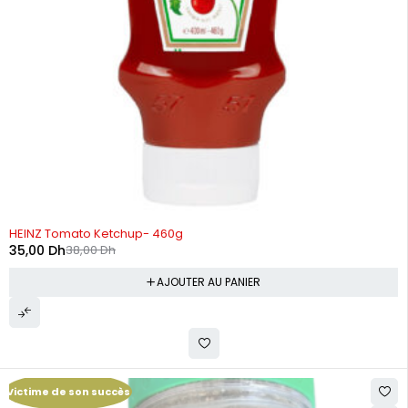
-8%
HEINZ Tomato Ketchup- 460g
35,00
Dh
38,00
Dh
AJOUTER AU PANIER
Victime de son succès