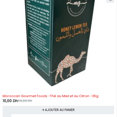
-83%
Moroccan Gourmet Foods -Thé au Miel et au Citron -35g
10,00
Dh
59,00
Dh
AJOUTER AU PANIER