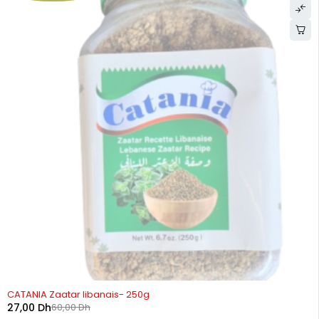
RUPTURE DE STOCK
CATANIA Zaatar libanais- 250g
27,00
Dh
60,00
Dh