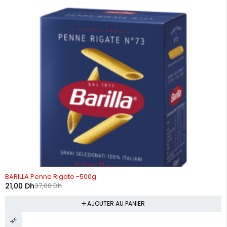
-43%
BARILLA Penne Rigate -500g
21,00
Dh
37,00
Dh
AJOUTER AU PANIER