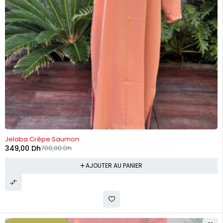
-50%
Jelaba Crêpe Saumon
349,00
Dh
700,00
Dh
AJOUTER AU PANIER