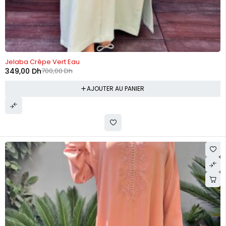
-50%
Jelaba Crêpe Vert Eau
349,00
Dh
700,00
Dh
AJOUTER AU PANIER