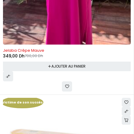
-50%
Jelaba Crêpe Mauve
349,00
Dh
700,00
Dh
AJOUTER AU PANIER
Victime de son succès