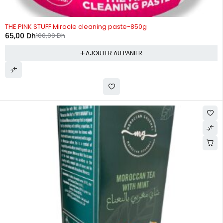
-35%
THE PINK STUFF Miracle cleaning paste-850g
65,00
Dh
100,00
Dh
AJOUTER AU PANIER