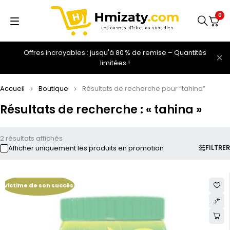
0
Offres incroyables : jusqu'à 80 % de remise – Quantités
limitées !
Accueil
Boutique
Résultats de recherche pour “tahina”
Résultats de recherche : « tahina »
2 résultats affichés
FILTRER
Afficher uniquement les produits en promotion
Victime de son succès